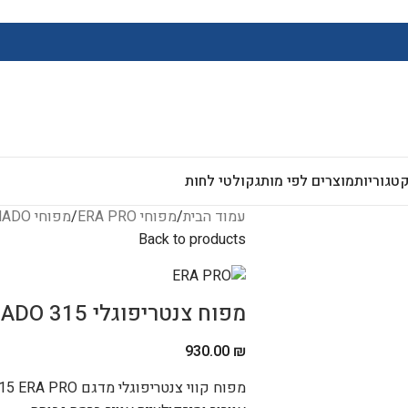
 לב- שירות ומכירה ניתנים בווטסאפ במענה אנושי
טגוריות
מוצרים לפי מותג
קולטי לחות
עמוד הבית
/
מפוחי ERA PRO
/
מפוחי TORNADO
Back to products
מפוח צנטריפוגלי TORNADO 315
930.00
₪