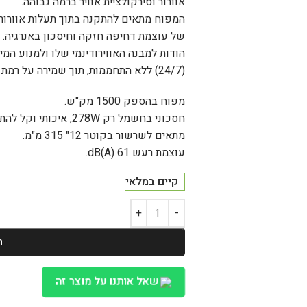
אוורור וסירקולציית אוויר ברמה גבוהה.
המפוח מתאים להתקנה בתוך תעלות אוורור 
של עוצמת דחיפה חזקה וחיסכון באנרגיה.
הודות למבנה האווירודינמי שלו ולמנוע ה
(24/7) ללא התחממות, תוך שמירה על רמת רעש נמוכה במיוחד ביחס לקטגוריה המסחרית.
מפוח בהספק 1500 מק"ש.
חסכוני בחשמל רק 278W, איכותי וקל להתקנה.
מתאים לשרשור בקוטר 12" 315 מ"מ.
עוצמת רעש 61 dB(A).
קיים במלאי
ה
שאל אותנו על מוצר זה