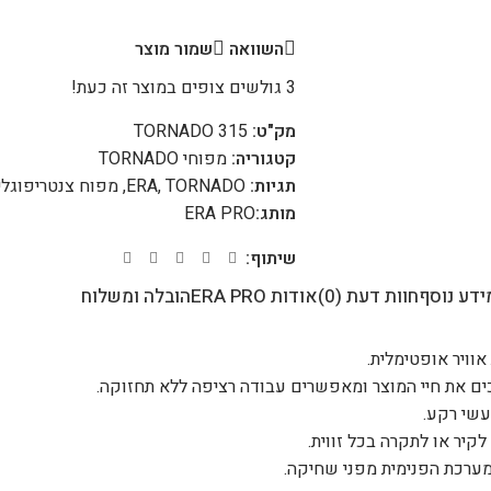
השוואה
שמור מוצר
3
גולשים צופים במוצר זה כעת!
מק"ט:
TORNADO 315
קטגוריה:
מפוחי TORNADO
תגיות:
TORNADO
,
ERA
,
מפוח צנטריפוגלי
מותג:
ERA PRO
שיתוף:
ידע נוסף
חוות דעת (0)
אודות ERA PRO
הובלה ומשלוח
וויר אופטימלית.
עשי רקע.
קיר או לתקרה בכל זווית.
מערכת הפנימית מפני שחיקה.