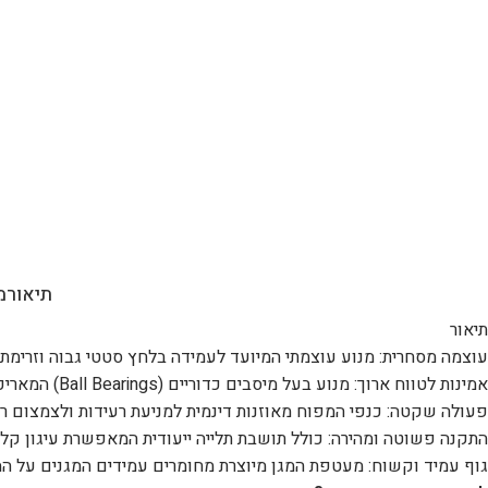
תיאור
מ
תיאור
עוצמה מסחרית: מנוע עוצמתי המיועד לעמידה בלחץ סטטי גבוה וזרימת א
אמינות לטווח ארוך: מנוע בעל מיסבים כדוריים (Ball Bearings) המאריכים את חיי המוצר ומאפשרים עבודה רציפה ללא תחזוקה.
פעולה שקטה: כנפי המפוח מאוזנות דינמית למניעת רעידות ולצמצום ר
התקנה פשוטה ומהירה: כולל תושבת תלייה ייעודית המאפשרת עיגון קל ל
גוף עמיד וקשוח: מעטפת המגן מיוצרת מחומרים עמידים המגנים על ה