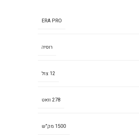
ERA PRO
רוסיה
12 צול
278 וואט
1500 מק"ש