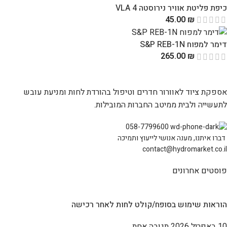
כיפת פליטת אוויר נירוסטה 4 VLA
45.00
₪
דימר למפוח S&P REB-1N
265.00
₪
אספקת ציוד לאוורור חדרים וטיפול בהורדת לחות ומניעת עובש
לתעשייה ולבית ממיטב החברות המובילות.
058-7799600
דברו איתנו, מענה אנושי לייעוץ ותמיכה
contact@hydromarket.co.il
פוסטים אחרונים
הוראות שימוש בסופח/קולט לחות לאחר רכישה
10 באפריל 2026
תגובה אחת