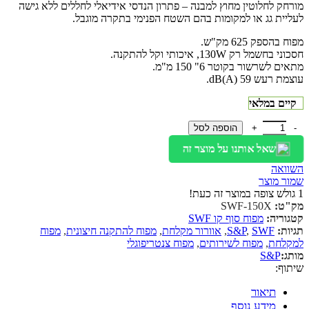
מורחק לחלוטין מחוץ למבנה – פתרון הנדסי אידיאלי לחללים ללא גישה
לעליית גג או למקומות בהם השטח הפנימי בתקרה מוגבל.
מפוח בהספק 625 מק"ש.
חסכוני בחשמל רק 130W, איכותי וקל להתקנה.
מתאים לשרשור בקוטר 6" 150 מ"מ.
עוצמת רעש 59 dB(A).
קיים במלאי
כמות של מפוח סוף תעלה SWF 150X
הוספה לסל
שאל אותנו על מוצר זה
השוואה
שמור מוצר
1
גולש צופה במוצר זה כעת!
מק"ט:
SWF-150X
קטגוריה:
מפוח סוף קו SWF
תגיות:
SWF
,
S&P
,
אוורור מקלחת
,
מפוח להתקנה חיצונית
,
מפוח
למקלחת
,
מפוח לשירותים
,
מפוח צנטריפוגלי
מותג:
S&P
שיתוף:
תיאור
מידע נוסף