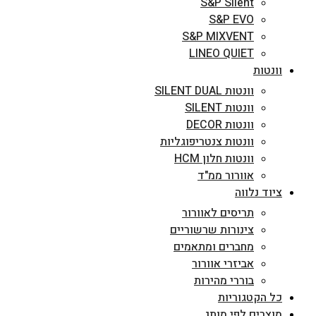
S&P Silent
S&P EVO
S&P MIXVENT
LINEO QUIET
וונטות
וונטות SILENT DUAL
וונטות SILENT
וונטות DECOR
וונטות צנטריפוגליות
וונטות חלון HCM
אוורור ממ"ד
ציוד נלווה
תריסים לאוורור
צינורות שרשוריים
מחברים ומתאמים
אביזרי אוורור
בוררי מהירות
כל הקטגוריות
מוצרים לפי מותג