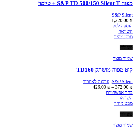
מפוח S&P TD 500/150 Silent T + טיימר
S&P Silent
1,220.00
₪
הוספה לסל
השוואה
מבט מהיר
פופולרי
שמור מוצר
קיט מפוח מושתק TD160
S&P Silent
,
ערכות לאוורור
טווח
426.00
₪
–
372.00
₪
למוצר
מחירים:
בחר אפשרויות
זה
השוואה
יש
עד
מבט מהיר
מספר
סוגים.
פופולרי
ניתן
לבחור
שמור מוצר
את