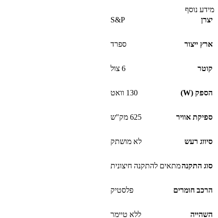
מידע נוסף
יצרן
S&P
ארץ ייצור
ספרד
קוטר
6 צול
הספק (W)
130 וואט
ספיקת אוויר
625 מק"ש
סיווג רעש
לא מושתק
סוג התקנה
מתאים להתקנה חיצונית
הרכב חומרים
פלסטיק
השהייה
ללא טיימר