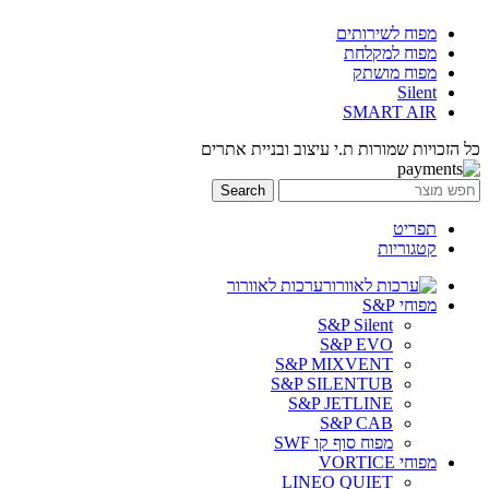
מפוח לשירותים
מפוח למקלחת
מפוח מושתק
Silent
SMART AIR
כל הזכויות שמורות ת.י עיצוב ובניית אתרים
Search
תפריט
קטגוריות
ערכות לאוורור
מפוחי S&P
S&P Silent
S&P EVO
S&P MIXVENT
S&P SILENTUB
S&P JETLINE
S&P CAB
מפוח סוף קו SWF
מפוחי VORTICE
LINEO QUIET