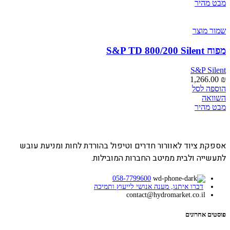
יש
עד
מבט מהיר
מספר
סוגים.
ניתן
שמור מוצר
לבחור
את
מפוח S&P TD 800/200 Silent
האפשרויות
בעמוד
S&P Silent
המוצר
1,266.00
₪
הוספה לסל
השוואה
מבט מהיר
אספקת ציוד לאוורור חדרים וטיפול בהורדת לחות ומניעת עובש
לתעשייה ולבית ממיטב החברות המובילות.
058-7799600
דברו איתנו, מענה אנושי לייעוץ ותמיכה
contact@hydromarket.co.il
פוסטים אחרונים