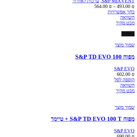
S&P MIXVENT
,
ערכות לאוורור
המוצר
טווח
564.00
₪
–
493.00
₪
למוצר
מחירים:
בחר אפשרויות
זה
השוואה
יש
עד
מבט מהיר
מספר
סוגים.
פופולרי
ניתן
לבחור
שמור מוצר
את
האפשרויות
מפוח S&P TD EVO 100
בעמוד
המוצר
S&P EVO
602.00
₪
הוספה לסל
השוואה
מבט מהיר
שמור מוצר
מפוח S&P TD EVO 100 T + טיימר
S&P EVO
690.00
₪