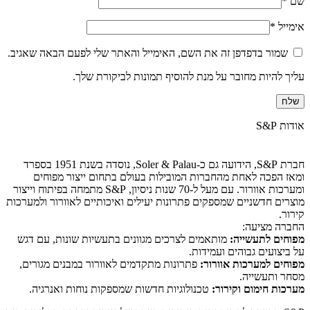
שם
*
אימייל
*
שמור בדפדפן זה את השם, האימייל והאתר שלי לפעם הבאה שאגיב.
עליך להיות מחובר על מנת להוסיף תמונות לביקורת שלך.
אודות S&P
חברת S&P, הידועה גם כ-Soler & Palau, נוסדה בשנת 1951 בספרד
ומאז הפכה לאחת מהחברות המובילות בעולם בתחום ייצור מפוחים
ומערכות אוורור. עם מעל ל-70 שנות ניסיון, S&P מתמחה בפיתוח וייצור
מוצרים חדשניים שמספקים פתרונות יעילים ואיכותיים לאוורור ולמערכות
קירור.
החברה מציעה:
מפוחים לתעשייה:
מותאמים לצרכים מגוונים בתעשיות שונות, עם דגש
על ביצועים גבוהים ועמידות.
מפוחים למערכות אוורור:
פתרונות מתקדמים לאוורור במבנים מגורים,
מסחר ותעשייה.
מערכות חימום וקירור:
טכנולוגיות חדשות שמספקות נוחות ואנרגיה.