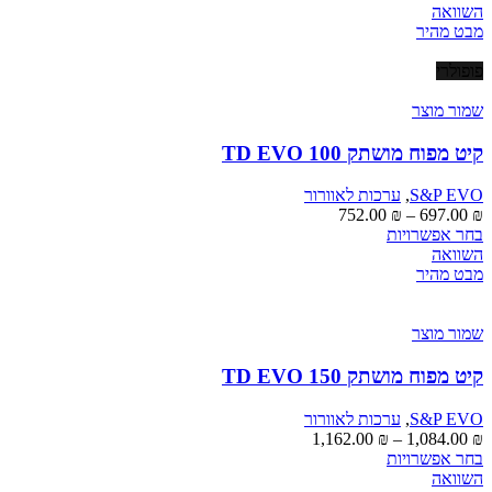
השוואה
מבט מהיר
פופולרי
שמור מוצר
קיט מפוח מושתק TD EVO 100
S&P EVO
,
ערכות לאוורור
טווח
752.00
₪
–
697.00
₪
למוצר
מחירים:
בחר אפשרויות
זה
השוואה
יש
עד
מבט מהיר
מספר
סוגים.
ניתן
שמור מוצר
לבחור
את
קיט מפוח מושתק TD EVO 150
האפשרויות
בעמוד
S&P EVO
,
ערכות לאוורור
המוצר
טווח
1,162.00
₪
–
1,084.00
₪
למוצר
מחירים:
בחר אפשרויות
זה
השוואה