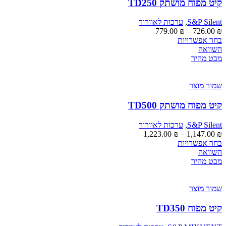
האפשרויות
קיט מפוח מושתק TD250
בעמוד
המוצר
S&P Silent
,
ערכות לאוורור
טווח
779.00
₪
–
726.00
₪
למוצר
מחירים:
בחר אפשרויות
זה
השוואה
יש
עד
מבט מהיר
מספר
סוגים.
ניתן
שמור מוצר
לבחור
את
קיט מפוח מושתק TD500
האפשרויות
בעמוד
S&P Silent
,
ערכות לאוורור
המוצר
טווח
1,223.00
₪
–
1,147.00
₪
למוצר
מחירים:
בחר אפשרויות
זה
השוואה
יש
עד
מבט מהיר
מספר
סוגים.
ניתן
שמור מוצר
לבחור
את
קיט מפוח TD350
האפשרויות
בעמוד