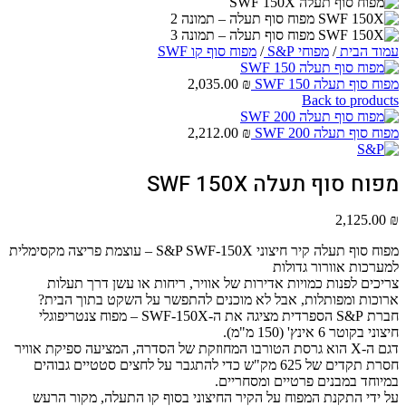
עמוד הבית
/
מפוחי S&P
/
מפוח סוף קו SWF
מפוח סוף תעלה SWF 150
₪
2,035.00
Back to products
מפוח סוף תעלה SWF 200
₪
2,212.00
מפוח סוף תעלה SWF 150X
2,125.00
₪
מפוח סוף תעלה קיר חיצוני S&P SWF-150X – עוצמת פריצה מקסימלית
למערכות אוורור גדולות
צריכים לפנות כמויות אדירות של אוויר, ריחות או עשן דרך תעלות
ארוכות ומפותלות, אבל לא מוכנים להתפשר על השקט בתוך הבית?
חברת S&P הספרדית מציגה את ה-SWF-150X – מפוח צנטריפוגלי
חיצוני בקוטר 6 אינץ' (150 מ"מ).
דגם ה-X הוא גרסת הטורבו המחוזקת של הסדרה, המציעה ספיקת אוויר
חסרת תקדים של 625 מק"ש כדי להתגבר על לחצים סטטיים גבוהים
במיוחד במבנים פרטיים ומסחריים.
על ידי התקנת המפוח על הקיר החיצוני בסוף קו התעלה, מקור הרעש