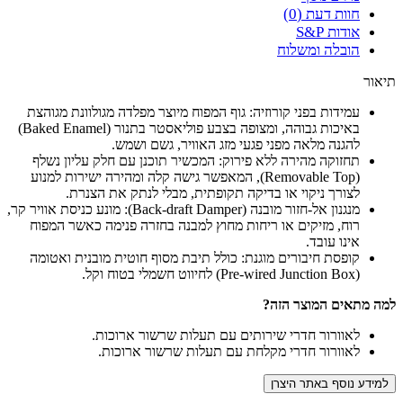
חוות דעת (0)
אודות S&P
הובלה ומשלוח
תיאור
עמידות בפני קורוזיה: גוף המפוח מיוצר מפלדה מגולוונת מגוהצת
באיכות גבוהה, ומצופה בצבע פוליאסטר בתנור (Baked Enamel)
להגנה מלאה מפני פגעי מזג האוויר, גשם ושמש.
תחזוקה מהירה ללא פירוק: המכשיר תוכנן עם חלק עליון נשלף
(Removable Top), המאפשר גישה קלה ומהירה ישירות למנוע
לצורך ניקוי או בדיקה תקופתית, מבלי לנתק את הצנרת.
מנגנון אל-חזור מובנה (Back-draft Damper): מונע כניסת אוויר קר,
רוח, מזיקים או ריחות מחוץ למבנה בחזרה פנימה כאשר המפוח
אינו עובד.
קופסת חיבורים מוגנת: כולל תיבת מסוף חוטית מובנית ואטומה
(Pre-wired Junction Box) לחיווט חשמלי בטוח וקל.
למה מתאים המוצר הזה?
לאוורור חדרי שירותים עם תעלות שרשור ארוכות.
לאוורור חדרי מקלחת עם תעלות שרשור ארוכות.
למידע נוסף באתר היצרן