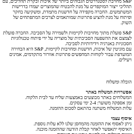
S&P מחויבת לסטנדרטים הגבוהים ביותר של איכות ובקרת תהליכים, עם
תהליכי ייצור המוקפדים על מנת להבטיח שהמוצרים יעמדו בדרישות
המשתמשים. החברה מקפידה על חדשנות מתמדת, ומשקיעה בחקר
ופיתוח על מנת להציע פתרונות שמותאמים לצרכים המתפתחים של
השוק.
S&P פועלת מתוך מחויבות לקיימות ולשמירה על הסביבה. החברה פועלת
לצמצם את ההשפעה הסביבתית של מוצריה על ידי פיתוח טכנולוגיות
חסכוניות באנרגיה וידידותיות לסביבה.
עם מוניטין של איכות, חדשנות ומחויבות לקיימות, S&P היא הבחירה
המועדפת עבור לקוחות המחפשים פתרונות אוורור מתקדמים, אמינים
ויעילים.
הובלה ומשלוח
אפשרויות המשלוח באתר
המשלוחים באתר מבוצעים באמצעות שליח עד לבית הלקוח.
זמן אספקה משוער: 2-4 ימי עסקים.
עלות המשלוח משתנה בהתאם לסכום ההזמנה.
איסוף עצמי
ניתן לאסוף את ההזמנה מהמחסן שלנו ללא עלות נוספת.
האיסוף יתאפשר לאחר קבלת הודעה שההזמנה מוכנה.