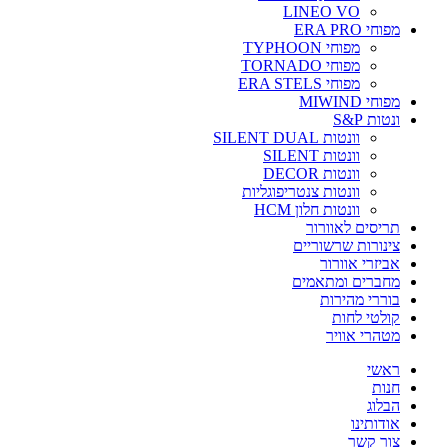
LINEO VO
מפוחי ERA PRO
מפוחי TYPHOON
מפוחי TORNADO
מפוחי ERA STELS
מפוחי MIWIND
ונטות S&P
וונטות SILENT DUAL
וונטות SILENT
וונטות DECOR
וונטות צנטריפוגליות
וונטות חלון HCM
תריסים לאוורור
צינורות שרשוריים
אביזרי אוורור
מחברים ומתאמים
בוררי מהירות
קולטי לחות
מטהרי אוויר
ראשי
חנות
הבלוג
אודותינו
צור קשר