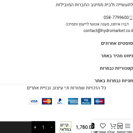
לתעשייה ולבית ממיטב החברות המובילות.
058-7799600
דברו איתנו, מענה אנושי לייעוץ ותמיכה
contact@hydromarket.co.il
פוסטים אחרונים
ניווט מהיר באתר
קטגוריות נבחרות
תגיות נבחרות באתר
כל הזכויות שמורות ת.י עיצוב ובניית אתרים
מטהר
אוויר
קיים
1,780.00
₪
במלאי
AIRPUR
תפריט
חנות
עגלה
שמורים
צור קשר