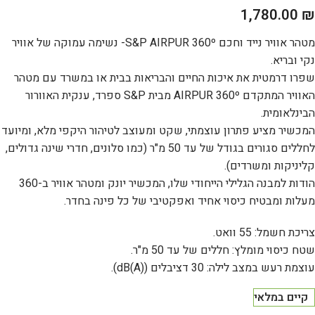
1,780.00
₪
מטהר אוויר נייד וחכם S&P AIRPUR 360º- נשימה עמוקה של אוויר
נקי ובריא.
שפרו דרמטית את איכות החיים והבריאות בבית או במשרד עם מטהר
האוויר המתקדם AIRPUR 360º מבית S&P ספרד, ענקית האוורור
הבינלאומית.
המכשיר מציע פתרון עוצמתי, שקט ומעוצב לטיהור היקפי מלא, ומיועד
לחללים סגורים בגודל של עד 50 מ"ר (כמו סלונים, חדרי שינה גדולים,
קליניקות ומשרדים).
הודות למבנה הגלילי הייחודי שלו, המכשיר יונק ומטהר אוויר ב-360
מעלות ומבטיח כיסוי אחיד ואפקטיבי של כל פינה בחדר.
צריכת חשמל: 55 וואט.
שטח כיסוי מומלץ: חללים של עד 50 מ"ר.
עוצמת רעש במצב לילה: 30 דציבלים (dB(A)).
קיים במלאי