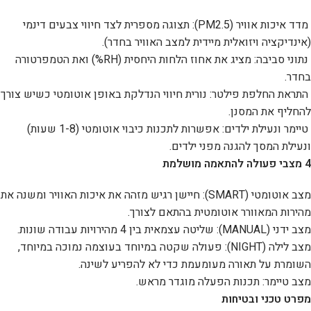
מדד איכות אוויר (PM2.5): תצוגה מספרית לצד חיווי צבעים דינמי
(אינדיקציה ויזואלית מיידית למצב האוויר בחדר).
נתוני סביבה: מציג את אחוז הלחות היחסית (RH%) ואת הטמפרטורה
בחדר.
התראת החלפת פילטר: נורית חיווי הנדלקת באופן אוטומטי כשיש צורך
להחליף את המסנן.
טיימר ונעילת ילדים: אפשרות לתכנות כיבוי אוטומטי (1-8 שעות)
ונעילת המסך להגנה מפני ילדים.
4 מצבי פעולה להתאמה מושלמת
מצב אוטומטי (SMART): חיישן רגיש מזהה את איכות האוויר ומשנה את
מהירות המאוורר אוטומטית בהתאם לצורך.
מצב ידני (MANUAL): שליטה עצמאית בין 4 מהירויות עבודה שונות.
מצב לילה (NIGHT): פעולה שקטה במיוחד בעוצמה נמוכה במיוחד,
השומרת על תאורה מעומעמת כדי לא להפריע לשינה.
מצב טיימר: תכנות הפעלה מוגדר מראש.
מפרט טכני ובטיחות