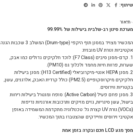
שיתוף:
תיאור
מערכת סינון רב-שלבית ביעילות של 99.99%
המכשיר מצויד במסנן תוף היקפי (Drum-type) המשלב 3 שכבות הגנה
אקטיביות ונורת UV מובנית:
1. קדם-מסנן סיבים (F7 Class): לוכד חלקיקים גדולים כמו אבק,
שערות, פרוות חיות מחמד ולכלוך גס (PM10).
2. מסנן HEPA אנטי-מיקרוביאלי (H13 Certified): מסנן ביעילות
חלקיקים מיקרוסקופיים (PM2.5) כולל קרדית האבק, אלרגנים, עשן,
בקטריות ווירוסים.
3. מסנן פחם פעיל (Active Carbon): סופח ומנטרל ביעילות ריחות
בישול, עשן סיגריות, גזים מזיקים ותרכובות אורגניות נדיפות
(VOCs).נורת UV קצרת גל: טכנולוגיה מתקדמת המשמידה באופן
אקטיבי וירוסים וחיידקים שהצטברו בתוך המכשיר.
מסך מגע LCD חכם ובקרה בזמן אמת