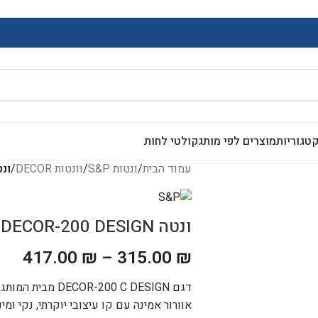
 לב- שירות ומכירה ניתנים בווטסאפ במענה אנושי
טגוריות
מוצרים לפי מותג
קולטי לחות
עמוד הבית
/
ונטות S&P
/
וונטות DECOR
/
ונטה  DESIGN
ונטה S&P DECOR-200 DESIGN
417.00
₪
–
315.00
₪
אוורור אמינה עם קו עיצובי יוקרתי, נקי ומינ