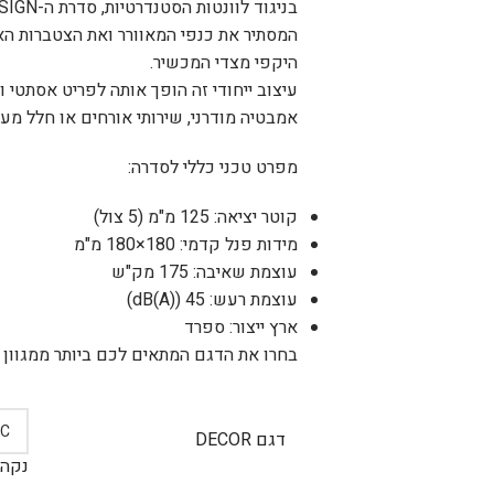
המסתיר את כנפי המאוורר ואת הצטברות הא
היקפי מצדי המכשיר.
עיצוב ייחודי זה הופך אותה לפריט אסתטי
אמבטיה מודרני, שירותי אורחים או חלל מעו
מפרט טכני כללי לסדרה:
קוטר יציאה: 125 מ"מ (5 צול)
מידות פנל קדמי: 180×180 מ"מ
עוצמת שאיבה: 175 מק"ש
עוצמת רעש: 45 (dB(A))
ארץ ייצור: ספרד
בחרו את הדגם המתאים לכם ביותר ממגוון 
דגם DECOR
נקה