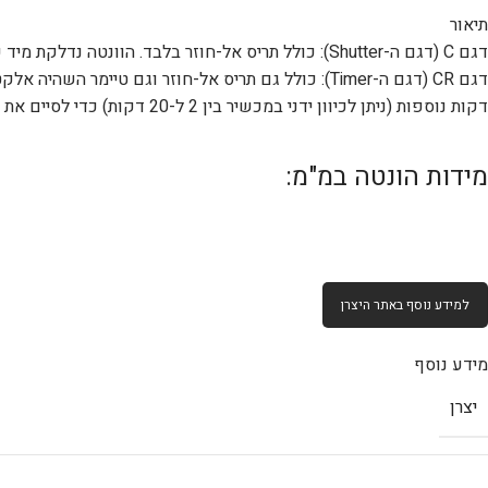
תיאור
דגם C (דגם ה-Shutter): כולל תריס אל-חוזר בלבד. הוונטה נדלקת מיד כשמדליקים את המפסק (או האור), ונכבית מיד ברגע שמכבים אותו.
דגם CR (דגם ה-Timer): כולל גם תריס אל-חוזר וגם 
דקות נוספות (ניתן לכיוון ידני במכשיר בין 2 ל-20 דקות) כדי לסיים את אוורור החלל ונידוף האדים, ורק אז נכבית מעצמה.
מידות הונטה במ"מ:
למידע נוסף באתר היצרן
מידע נוסף
יצרן