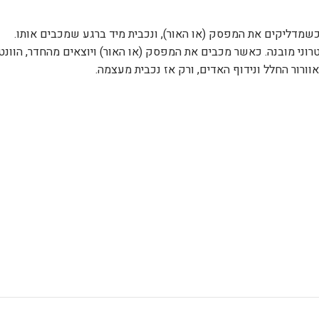
טיימר השהיה אלקטרוני מובנה. כאשר מכבים את המפסק (או האור) ויוצאים מהחד