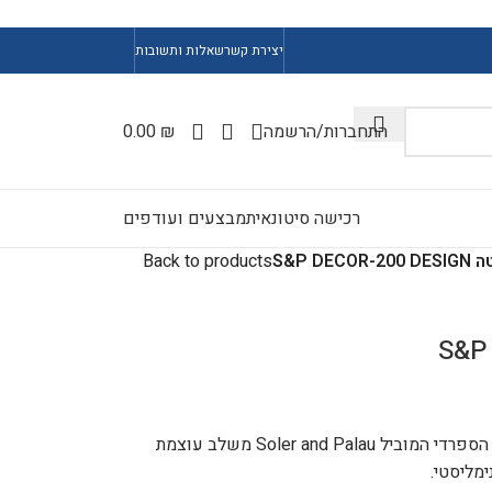
יצירת קשר
שאלות ותשובות
התחברות/הרשמה
₪
0.00
רכישה סיטונאית
מבצעים ועודפים
S&P DECOR-200
Back to products
דגם DECOR-200 C DESIGN מבית המותג הספרדי המוביל Soler and Palau משלב עוצמת
ימליסטי.