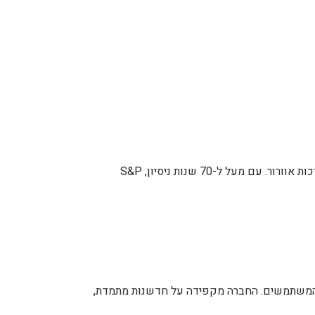
חברת S&P, הידועה גם כ-Soler & Palau, נוסדה בשנת 1951 בספרד ומאז הפכה לאחת מהחברות המובילות בעולם בתחום ייצור מפוחים ומערכות אוורור. עם מעל ל-70 שנות ניסיון, S&P
ות המשתמשים. החברה מקפידה על חדשנות מתמדת,