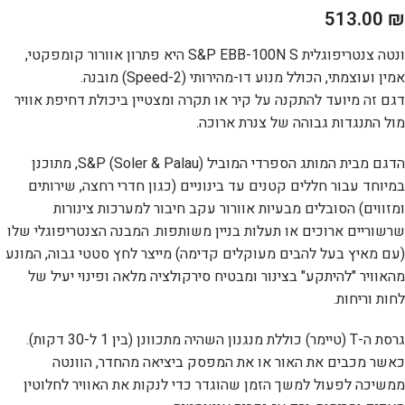
513.00
₪
ונטה צנטריפוגלית S&P EBB-100N S היא פתרון אוורור קומפקטי,
אמין ועוצמתי, הכולל מנוע דו-מהירותי (2-Speed) מובנה.
דגם זה מיועד להתקנה על קיר או תקרה ומצטיין ביכולת דחיפת אוויר
מול התנגדות גבוהה של צנרת ארוכה.
הדגם מבית המותג הספרדי המוביל S&P (Soler & Palau), מתוכנן
במיוחד עבור חללים קטנים עד בינוניים (כגון חדרי רחצה, שירותים
ומזווים) הסובלים מבעיות אוורור עקב חיבור למערכות צינורות
שרשוריים ארוכים או תעלות בניין משותפות. המבנה הצנטריפוגלי שלו
(עם מאיץ בעל להבים מעוקלים קדימה) מייצר לחץ סטטי גבוה, המונע
מהאוויר "להיתקע" בצינור ומבטיח סירקולציה מלאה ופינוי יעיל של
לחות וריחות.
גרסת ה-T (טיימר) כוללת מנגנון השהיה מתכוונן (בין 1 ל-30 דקות).
כאשר מכבים את האור או את המפסק ביציאה מהחדר, הוונטה
ממשיכה לפעול למשך הזמן שהוגדר כדי לנקות את האוויר לחלוטין