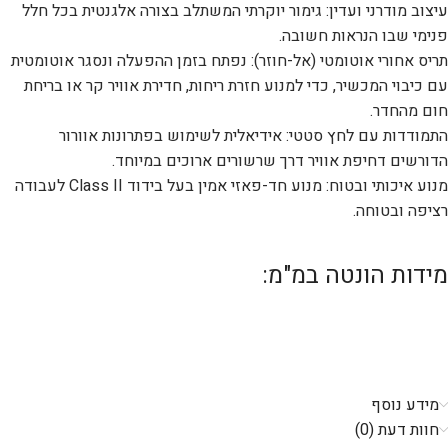
עיצוב מודרני ועדין: גימור יוקרתי המשתלב בצורה אלגנטית בכל חלל
פנימי שבו הנראות חשובה.
תריס אחורי אוטומטי (אל-חוזר): נפתח בזמן ההפעלה ונסגר אוטומטית
עם כיבוי המכשיר, כדי למנוע חזרת ריחות, חדירת אוויר קר או בריחת
חום מהחדר.
התמודדות עם לחץ סטטי: אידיאלית לשימוש בפתרונות אוורור
הדורשים דחיפת אוויר דרך שרשורים ארוכים במיוחד.
מנוע איכותי ובטוח: מנוע חד-פאזי אמין בעל בידוד Class II לעבודה
רציפה ובטוחה.
מידות הונטה במ"מ:
מידע נוסף
חוות דעת (0)