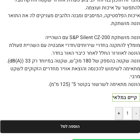
מוצר זה תוכנן במיוחד לביצוע פעולת אוורור שקטה וחלקה מבלי
להתפשר על איכות ועוצמה.
איכות הפלסטיקה, המיסבים ומבנה הלהבים מעניקים לה את התואר
ונטה מושתקת.
ונטה מושתקת S&P Silent CZ-200 עם השהייה
מומלץ להתקנה בחדרי שירותים/חדרי אמבטיה עם השהיית פעולת
הונטה לאוורור החלל לאחר כיבוי האור בחדר.
ונטה שקטה בהספק של 180 מק"ש, שקטה במיוחד רק 33 (dB(A)).
מתאימה לשימוש להכנסה והוצאת אוויר מחדרים הזקוקים לשקט
מרבי.
הונטה מתאימה לשרשור בקוטר 5" (125 מ"מ).
קיים במלאי
+
-
הוספה לסל