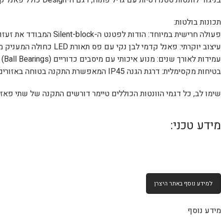
בניגוד לוונטות סטנדרטיות עם גריל פתוח, דגם ה-Design כולל פאנל קדמי חלק ואסתטי המסתיר את המאוורר, מפחית משמעותית את רעשי היניקה ומונע הצטברות אבק נראה לעין.
תכונות בולטות:
פעולה חרישית במיוחד: הודות לפטנט ה-Silent-block המבודד את זעזועי המנוע, הונטה פועלת בשקט מקסימלי שאינו מפריע למנוחתכם.
עיצוב יוקרתי: פאנל קדמי לבן נקי עם פס תאורת LED כחולה המעניק מראה מודרני ויוקרתי.
עמידות לאורך שנים: מנוע איכותי עם מיסבים כדוריים (Ball Bearings) המבטיחים פעולה חלקה לזמן ממושך (מעל 30,000 שעות עבודה).
בטיחות מקסימלית: דרגת הגנה IP45 המאפשרת התקנה בטוחה באזורים רטובים ובחדרי רחצה.
שימו לב, כל דגמי הוונטות הכוללים טיימר דורשים התקנה של שתי פאזו
מידע טכני:
למידע נוסף באתר היצרן
מידע נוסף