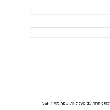
חברת S&P, הידועה גם כ-Soler & Palau, נוסדה בשנת 1951 בספרד ומאז הפכה לאחת מהחברות המובילות בעולם בתחום ייצור מפוחים ומערכות אוורור. עם מעל ל-70 שנות ניסיון, S&P