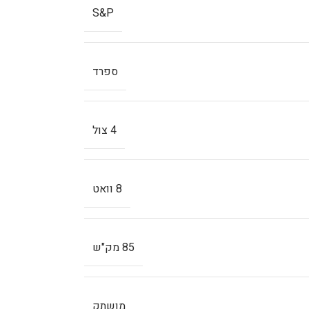
S&P
ספרד
4 צול
8 וואט
85 מק"ש
מושתק