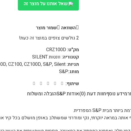
שאל אותנו על מוצר זה
השוואה
שמור מוצר
2
גולשים צופים במוצר זה כעת!
מק"ט:
CRZ100D
קטגוריה:
וונטות SILENT
תגיות:
Silent
,
S&P
,
CZ100D
,
CZ100
,
00D
מותג:
S&P
שיתוף:
ר
מידע נוסף
חוות דעת (0)
אודות S&P
הובלה ומשלוח