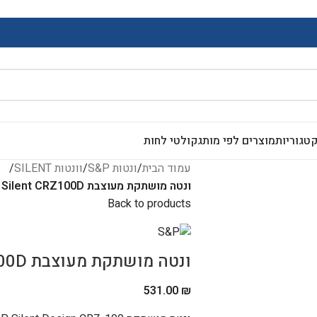
 לב- שירות ומכירה ניתנים בווטסאפ במענה אנושי
טגוריות
מוצרים לפי מותג
קולטי לחות
עמוד הבית
/
ונטות S&P
/
וונטות SILENT
/
ונטה מושתקת מעוצבת S&P Silent CRZ100D + טיימר
Back to products
ונטה מושתקת מעוצבת S&P Silent CRZ100D + טיימר
531.00
₪