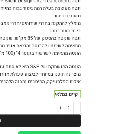
ונטה מושתקת S&P Silent Design CRZ-100 עם השהייה
ונטה מעוצבת בעלת רמת גימור גבוה במיו
חשובים ביותר.
מומלץ להתקנה בחדרי שירותים/חדרי אמבט
כיבוי האור בחדר.
ונטה שקטה בהספק של 85 מק"ש, שקטה במיוחד רק 26.5 (dB(A)).
מתאימה לשימוש להכנסה והוצאת אוויר מח
הונטה מתאימה לשרשור בקוטר 4" (100 מ"מ).
הונטה המושתקת של S&P היא לא סתם עוד ונטה שתמצאו בכל חנות כלבו.
מוצר זה תוכנן במיוחד לביצוע פעולת אוו
איכות הפלסטיקה, המיסבים ומבנה הלהבים
קיים במלאי
ה