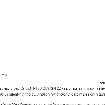
תיאו
תיאור
שדרגו את חדר הרחצה עם ה-SILENT-100 DESIGN CZ, הונטה המתקדמת ביותר מבית S&P הספרדית.
דגם ה-Design לוקח את הטכנולוגיה המוכחת של סדרת ה-Silent ועוטף אותה במראה יוקרתי, נקי ומודרני שמשתלב באופן מושלם בכל קיר או תקרה.