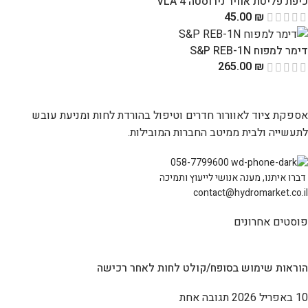
כיפת פליטת אוויר נירוסטה 4 VLA
45.00
₪
דימר למפוח S&P REB-1N
265.00
₪
אספקת ציוד לאוורור חדרים וטיפול בהורדת לחות ומניעת עובש
לתעשייה ולבית ממיטב החברות המובילות.
058-7799600
דברו איתנו, מענה אנושי לייעוץ ותמיכה
contact@hydromarket.co.il
פוסטים אחרונים
הוראות שימוש בסופח/קולט לחות לאחר רכישה
10 באפריל 2026
תגובה אחת