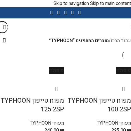
Skip to navigation
Skip to main content
שימו לב- שירות ומכירה ניתנים בווטסאפ במענה אנושי
עמוד הבית
/
מוצרים המתויגים “TYPHOON”
פופולרי
פופולרי
מפוח טייפון TYPHOON
מפוח טייפון TYPHOON
125 2SP
100 2SP
מפוחי TYPHOON
מפוחי TYPHOON
240.00
₪
225.00
₪