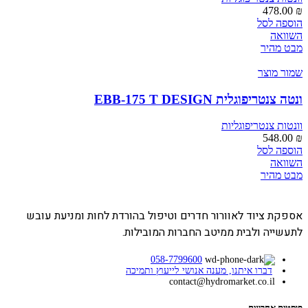
478.00
₪
הוספה לסל
השוואה
מבט מהיר
שמור מוצר
ונטה צנטריפוגלית EBB-175 T DESIGN
וונטות צנטריפוגליות
548.00
₪
הוספה לסל
השוואה
מבט מהיר
אספקת ציוד לאוורור חדרים וטיפול בהורדת לחות ומניעת עובש
לתעשייה ולבית ממיטב החברות המובילות.
058-7799600
דברו איתנו, מענה אנושי לייעוץ ותמיכה
contact@hydromarket.co.il
פוסטים אחרונים