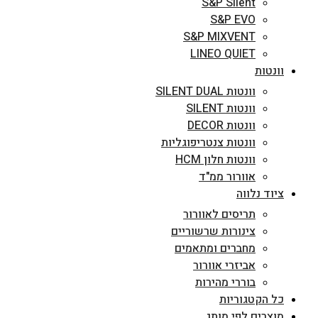
S&P Silent
S&P EVO
S&P MIXVENT
LINEO QUIET
וונטות
וונטות SILENT DUAL
וונטות SILENT
וונטות DECOR
וונטות צנטריפוגליות
וונטות חלון HCM
אוורור ממ"ד
ציוד נלווה
תריסים לאוורור
צינורות שרשוריים
מחברים ומתאמים
אביזרי אוורור
בוררי מהירות
כל הקטגוריות
מוצרים לפי מותג