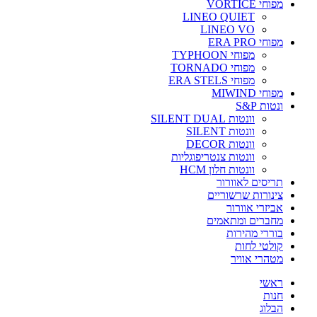
מפוחי VORTICE
LINEO QUIET
LINEO VO
מפוחי ERA PRO
מפוחי TYPHOON
מפוחי TORNADO
מפוחי ERA STELS
מפוחי MIWIND
ונטות S&P
וונטות SILENT DUAL
וונטות SILENT
וונטות DECOR
וונטות צנטריפוגליות
וונטות חלון HCM
תריסים לאוורור
צינורות שרשוריים
אביזרי אוורור
מחברים ומתאמים
בוררי מהירות
קולטי לחות
מטהרי אוויר
ראשי
חנות
הבלוג