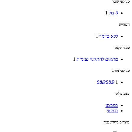
סנן לפי קוטר
8 צול
1
השהייה
ללא טיימר
1
סוג התקנה
מתאים להתקנה פנימית
1
סנן לפי מותג
S&P
S&P
1
מצב מלאי
במבצע
במלאי
מוצרים בדירוג גבוה