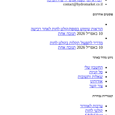
דברו איתנו, מענה אנושי לייעוץ ותמיכה
contact@hydromarket.co.il
פוסטים אחרונים
הוראות שימוש בסופח/קולט לחות לאחר רכישה
10 באפריל 2026
תגובה אחת
מדריך לתפעול תקלות בקולט לחות
10 באפריל 2026
תגובה אחת
ניווט מהיר באתר
החשבון שלי
סל קניות
שאלות ותשובות
אודותינו
צור קשר
קטגוריות נבחרות
ערכות לאוורור
קולטי לחות