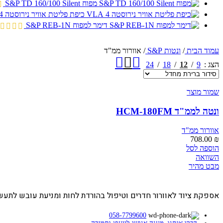
מפוח S&P TD 160/100 Silent
כיפת פליטת אוויר נירוסטה 4 VLA
דימר למפוח S&P REB-1N
עמוד הבית
/
ונטות S&P
/
אוורור ממ"ד
הצג
9
12
18
24
שמור מוצר
ונטה לממ"ד HCM-180FM
אוורור ממ"ד
708.00
₪
הוספה לסל
השוואה
מבט מהיר
אספקת ציוד לאוורור חדרים וטיפול בהורדת לחות ומניעת עובש לתעשי
058-7799600