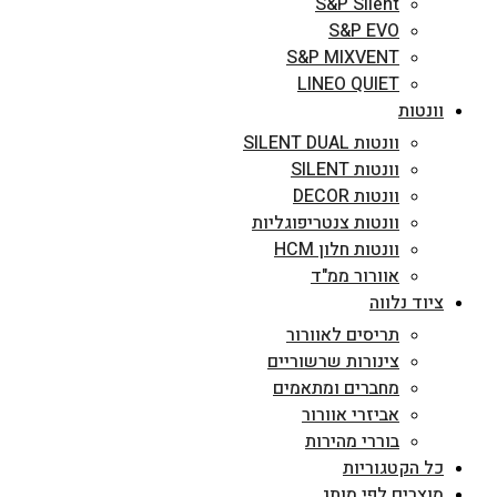
S&P Silent
S&P EVO
S&P MIXVENT
LINEO QUIET
וונטות
וונטות SILENT DUAL
וונטות SILENT
וונטות DECOR
וונטות צנטריפוגליות
וונטות חלון HCM
אוורור ממ"ד
ציוד נלווה
תריסים לאוורור
צינורות שרשוריים
מחברים ומתאמים
אביזרי אוורור
בוררי מהירות
כל הקטגוריות
מוצרים לפי מותג