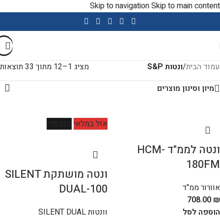
Skip to navigation
Skip to main content
שימו לב- שירות ומכירה ניתנים בווטסאפ במענה אנושי
עמוד הבית
/
ונטות S&P
מציג 1–12 מתוך 33 תוצאות
מיון וסינון מוצרים
אזל במלאי
פופולרי
ונטה לממ"ד HCM-
180FM
ונטה מושתקת SILENT
DUAL-100
אוורור ממ"ד
708.00
₪
הוספה לסל
וונטות SILENT DUAL