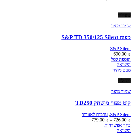
פופולרי
שמור מוצר
מפוח S&P TD 350/125 Silent
S&P Silent
690.00
₪
הוספה לסל
השוואה
מבט מהיר
פופולרי
שמור מוצר
קיט מפוח מושתק TD250
S&P Silent
,
ערכות לאוורור
טווח
779.00
₪
–
726.00
₪
למוצר
מחירים:
בחר אפשרויות
זה
השוואה