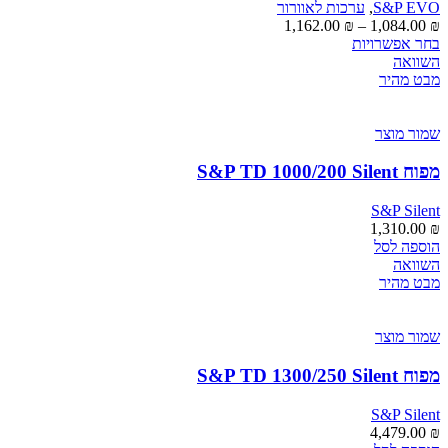
בעמוד
S&P EVO
,
ערכות לאוורור
המוצר
טווח
1,162.00
₪
–
1,084.00
₪
למוצר
מחירים:
בחר אפשרויות
זה
השוואה
יש
עד
מבט מהיר
מספר
סוגים.
ניתן
שמור מוצר
לבחור
את
מפוח S&P TD 1000/200 Silent
האפשרויות
בעמוד
S&P Silent
המוצר
1,310.00
₪
הוספה לסל
השוואה
מבט מהיר
שמור מוצר
מפוח S&P TD 1300/250 Silent
S&P Silent
4,479.00
₪