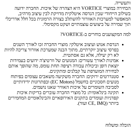
ותעשייה.
הבחירה במוצרי VORTICE היא הצהרה של איכות. החברה ידועה
בשילוב הייחודי שבין הנדסה איטלקית מדויקת לבין עיצוב מרהיב,
המאפשר למערכות האוורור להשתלב בצורה הרמונית בכל חלל אדריכלי
תוך שמירה על ביצועים עוצמתיים ושקט מקסימלי.
למה המקצוענים בוחרים ב-VORTICE?
הנדסת אנוש ועיצוב איטלקי: מוצרי החברה זכו לאורך השנים
בפרסי עיצוב יוקרתיים, מתוך הבנה שמערכת אוורור צריכה להיות
לא רק יעילה, אלא גם אסתטית.
אמינות לאורך עשורים: המנועים של וורטיצ'ה ידועים בעמידות
יוצאת דופן וביכולת עבודה רציפה תחת עומס, מה שהופך אותם
לבחירה המועדפת על קבלנים ומתקינים.
סטנדרטים ירוקים: החברה משקיעה משאבים עצומים בפיתוח
מנועים חסכוניים בחשמל (EC Motors) ובפתרונות ידידותיים
לסביבה השומרים על איכות האוויר שאנו נושמים.
תקינה בינלאומית: כל מוצרי החברה עוברים בדיקות איכות
קפדניות ועומדים בתקנים האירופאיים והבינלאומיים המחמירים
ביותר (CE, IMQ ועוד).
הובלה ומשלוח