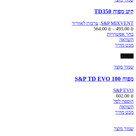
לבחור
את
קיט מפוח TD350
האפשרויות
בעמוד
S&P MIXVENT
,
ערכות לאוורור
המוצר
טווח
564.00
₪
–
493.00
₪
למוצר
מחירים:
בחר אפשרויות
זה
השוואה
יש
עד
מבט מהיר
מספר
סוגים.
פופולרי
ניתן
לבחור
שמור מוצר
את
האפשרויות
מפוח S&P TD EVO 100
בעמוד
המוצר
S&P EVO
602.00
₪
הוספה לסל
השוואה
מבט מהיר
שמור מוצר