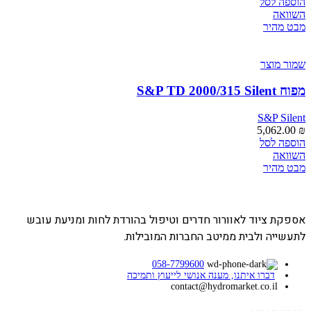
הוספה לסל
השוואה
מבט מהיר
שמור מוצר
מפוח S&P TD 2000/315 Silent
S&P Silent
5,062.00
₪
הוספה לסל
השוואה
מבט מהיר
אספקת ציוד לאוורור חדרים וטיפול בהורדת לחות ומניעת עובש
לתעשייה ולבית ממיטב החברות המובילות.
058-7799600
דברו איתנו, מענה אנושי לייעוץ ותמיכה
contact@hydromarket.co.il