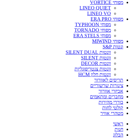
מפוחי VORTICE
LINEO QUIET
LINEO VO
מפוחי ERA PRO
מפוחי TYPHOON
מפוחי TORNADO
מפוחי ERA STELS
מפוחי MIWIND
ונטות S&P
וונטות SILENT DUAL
וונטות SILENT
וונטות DECOR
וונטות צנטריפוגליות
וונטות חלון HCM
תריסים לאוורור
צינורות שרשוריים
אביזרי אוורור
מחברים ומתאמים
בוררי מהירות
קולטי לחות
מטהרי אוויר
ראשי
חנות
הבלוג