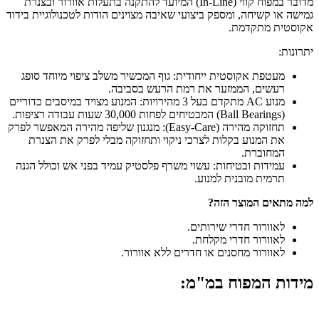
מדובר במפוח קווי (In-Line) המיועד להתקנה בתעלות אוורור ובצנרת
גמישה או קשיחה, ומספק ביצועי שאיבה מצוינים הודות לטכנולוגיית בידוד
אקוסטית מתקדמת.
יתרונות:
מעטפת אקוסטית ייחודית: גוף המכשיר משלב ציפוי מיוחד סופג
רעשים, הממזער את רמת הרעש בסביבה.
מנוע AC מתקדם בעל 3 מהירויות: המנוע מצויד במיסבים כדוריים
(Ball Bearings) המבטיחים לפחות 30,000 שעות עבודה רציפות.
תחזוקה מהירה (Easy-Care): מנגנון שליפה מהירה המאפשר לפרק
את המנוע בקלות לצרכי ניקוי ותחזוקה מבלי לפרק את הצנרת
המחוברת.
עמידות ובטיחות: עשוי משרף פלסטיק עמיד בפני אש וכולל הגנה
תרמית מובנית למנוע.
למה מתאים המוצר הזה?
לאוורור חדרי שירותים.
לאוורור חדרי מקלחת.
לאוורור מחסנים או חדרים ללא אוורור.
מידות המפוח במ"מ: