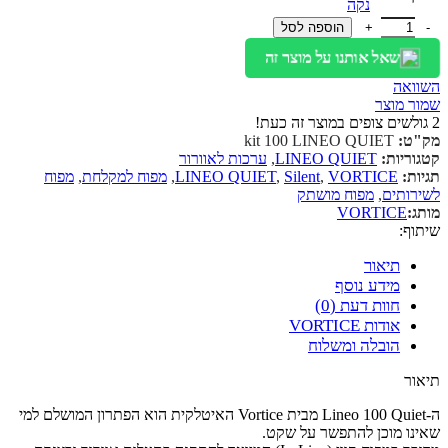
נקה
כמות של קיט מפוח מושתק 100 LINEO QUIET
הוספה לסל
שאל אותנו על מוצר זה
השוואה
שמור מוצר
2
גולשים צופים במוצר זה כעת!
מק"ט:
kit 100 LINEO QUIET
קטגוריות:
LINEO QUIET
,
ערכות לאוורור
תגיות:
VORTICE
,
Silent
,
LINEO QUIET
,
מפוח למקלחת
,
מפוח
לשירותים
,
מפוח מושתק
מותג:
VORTICE
שיתוף:
תיאור
מידע נוסף
חוות דעת (0)
אודות VORTICE
הובלה ומשלוח
תיאור
ה-Lineo 100 Quiet מבית Vortice האיטלקית הוא הפתרון המושלם למי
שאינו מוכן להתפשר על שקט.