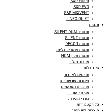
S&P Silent
S&P EVO
S&P MIXVENT
LINEO QUIET
וונטות
וונטות SILENT DUAL
וונטות SILENT
וונטות DECOR
וונטות צנטריפוגליות
וונטות חלון HCM
אוורור ממ"ד
ציוד נלווה
תריסים לאוורור
צינורות שרשוריים
מחברים ומתאמים
אביזרי אוורור
בוררי מהירות
כל הקטגוריות
מוצרים לפי מותג