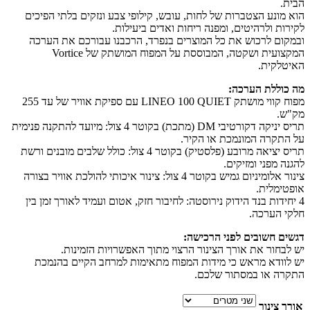
הבית.
עד
הוא מונע הצטברות של לחות, עובש, קילופי צבע ונזקים בלתי הפיכים
לקירות ולרהיטים, ומפנה ריחות ואדים ביעילות.
ובמקום לרכוש את כל המוצרים בנפרד, הרכבנו עבורכם את הערכה
המקצועית ושקטה, המבוססת על המפוח המושתק של Vortice
האיטלקית.
מה כוללת הערכה:
מפוח קווי מושתק LINEO 100 QUIET עם ספיקת אוויר של עד 255
מק"ש.
תריס יניקה דקורטיבי DM (מתכת) בקוטר 4 צול: מיועד להתקנה פנימית
על התקרה המונמכת או הקיר.
תריס יציאה מרובע (פלסטיק) בקוטר 4 צול: כולל שלבים מובנים ורשת
להגנה מפני ומזיקים.
צינור אלומיניום גמיש בקוטר 4 צול: צינור איכותי להולכת אוויר בצורה
אופטימלית.
4 יחידות בנד הידוק נירוסטה: לחיבור חזק, אטום ועמיד לאורך זמן בין
חלקי הערכה.
דגשים חשובים לפני הרכישה:
יש לבחור את אורך הצינור הרצוי מתוך האפשרויות הזמינות.
יש לוודא מראש כי מידות המפוח מתאימות למרחב הקיים בהנמכת
התקרה או במסתור שלכם.
אורך צינור