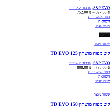
S&P EVO
,
ערכות לאוורור
טווח
752.00
₪
–
697.00
₪
למוצר
מחירים:
בחר אפשרויות
זה
השוואה
יש
עד
מבט מהיר
מספר
סוגים.
פופולרי
ניתן
לבחור
שמור מוצר
את
האפשרויות
קיט מפוח מושתק TD EVO 125
בעמוד
המוצר
S&P EVO
,
ערכות לאוורור
טווח
808.00
₪
–
735.00
₪
למוצר
מחירים:
בחר אפשרויות
זה
השוואה
יש
עד
מבט מהיר
מספר
סוגים.
ניתן
שמור מוצר
לבחור
את
קיט מפוח מושתק TD EVO 150
האפשרויות