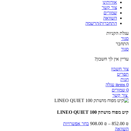
אודותינו
צור קשר
שמורים
השוואה
התחברות/הרשמה
עגלת הקניות
סגור
התחבר
סגור
עדיין אין לך חשבון?
צור חשבון
תפריט
חנות
0
items
עגלה
0
שמורים
צור קשר
קיט מפוח מושתק 100 LINEO QUIET
טווח
₪
852.00
–
₪
908.00
בחר אפשרויות
מחירים:
השוואה