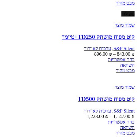
יש
עד
מבט מהיר
מספר
סוגים.
פופולרי
ניתן
לבחור
שמור מוצר
את
האפשרויות
קיט מפוח מושתק TD250+טיימר
בעמוד
המוצר
S&P Silent
,
ערכות לאוורור
טווח
896.00
₪
–
843.00
₪
למוצר
מחירים:
בחר אפשרויות
זה
השוואה
יש
עד
מבט מהיר
מספר
סוגים.
ניתן
שמור מוצר
לבחור
את
קיט מפוח מושתק TD500
האפשרויות
בעמוד
S&P Silent
,
ערכות לאוורור
המוצר
טווח
1,223.00
₪
–
1,147.00
₪
למוצר
מחירים:
בחר אפשרויות
זה
השוואה
יש
עד
מבט מהיר