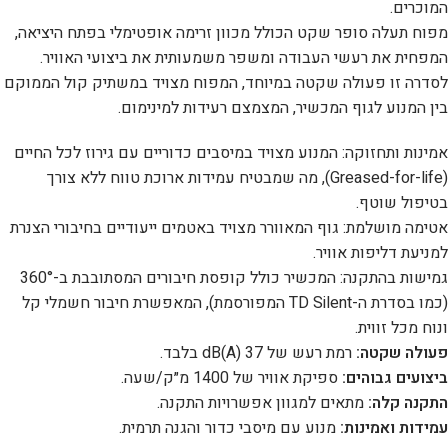
המוכרים.
מפוח תעלה סופר שקט הכולל מכוון זרימה אופטימלי בפתח היציאה,
המפחית את רעשי העבודה ומשפר משמעותית את ביצועי האוויר.
לסדרה זו פעולה שקטה במיוחד, המפוח מצויד במשתיק קול הממוקם
בין המנוע לגוף המכשיר, המצמצם רעידות למינימום.
אמינות ותחזוקה: המנוע מצויד במיסבים כדוריים עם גירוז לכל החיים
(Greased-for-life), מה שמבטיח עמידות ארוכת טווח ללא צורך
בטיפול שוטף.
אטימה מושלמת: גוף המאוורר מצויד באטמים ייעודיים בחיבורי הצנרת
למניעת דליפות אוויר.
גמישות בהתקנה: המכשיר כולל קופסת חיבורים המסתובבת ב-360°
(כמו בסדרת ה-TD Silent המפורסמת), המאפשרת חיבור חשמלי קל
ונוח מכל זווית.
פעולה שקטה:
רמת רעש של 37 dB(A) בלבד.
ביצועים גבוהים:
ספיקת אוויר של ‎1400 מ״ק/שעה.
התקנה קלה:
מתאים למגוון אפשרויות התקנה.
עמידות ואמינות:
מנוע עם מיסבי כדור והגנה תרמית.