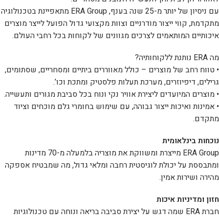
עם ניסיון של יותר מ-25 שנה בענף, ERA Group מתאפיינת בטכנולוגיה
מתקדמת, קווי ייצור מודרניים וצוות מקצועי גדול הפועל לייצר מוצרים
איכותיים המותאמים לצרכים מגוונים של לקוחות בכל רחבי העולם.
מה ERA נותנת ללקוחותיה?
• טווח רחב של מוצרים – כולל מאווררים ביתיים ומסחריים, שסתומים,
גרילים, דיפיוזרים, מערכת תעלות פלסטיק ומתכת וכו’.
• מוצרים המיועדים ליצירת אוויר נקי ונוח בכל סביבת מגורים ותעשייה.
• אמינות ואיכות ייצור גבוהה, עם שימוש בחומרי גלם מוכחים וציוד
מתקדם.
נוכחות בינלאומית
ERA Group מייצרת ומשווקת את מוצריה בלמעלה מ-70 מדינות
ומתבססת על יכולת לוגיסטית רחבה ומלאי גדול, מה שמבטיח אספקה
מהירה ושירות אמין.
חזון ומדיניות איכות
חברת ERA שמה דגש על יצירת סביבה בריאה ונוחה עם טכנולוגיות