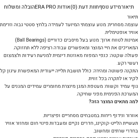
תיאור
מידע נוסף
חוות דעת (0)
אודות ERA PRO
הובלה ומשלוח
תיאור
עוצמה מסחרית: מנוע עוצמתי המיועד לעמידה בלחץ סטטי גבוה וזרימת
אוויר אופטימלית.
אמינות לטווח ארוך: מנוע בעל מיסבים כדוריים (Ball Bearings)
המאריכים את חיי המוצר ומאפשרים עבודה רציפה ללא תחזוקה.
פעולה שקטה: כנפי המפוח מאוזנות דינמית למניעת רעידות ולצמצום
רעשי רקע.
התקנה פשוטה ומהירה: כולל תושבת תלייה ייעודית המאפשרת עיגון קל
לקיר או לתקרה בכל זווית.
גוף עמיד וקשוח: מעטפת המגן מיוצרת מחומרים עמידים המגנים על
המערכת הפנימית מפני שחיקה.
למה מתאים המוצר הזה?
אוורור ונידוף ריחות במטבחים מסחריים ופיצריות.
תעשיית הלייט-קוקינג, חדרים נקיים ומעבדות.פינוי חום ומחזור אוויר
בחדרי שרתים ומחשוב.