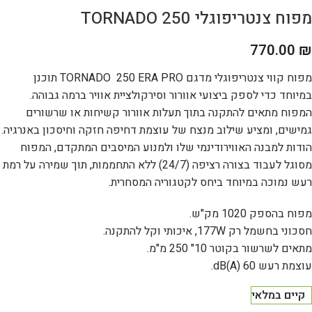
מפוח צנטריפוגלי TORNADO 250
770.00
₪
מפוח קווי צנטריפוגלי מדגם TORNADO 250 ERA PRO תוכנן
במיוחד כדי לספק ביצועי אוורור וסירקולציית אוויר ברמה גבוהה.
המפוח מתאים להתקנה בתוך תעלות אוורור קשיחות או שרשורים
גמישים, ומציע שילוב מנצח של עוצמת דחיפה חזקה וחיסכון באנרגיה.
הודות למבנה האווירודינמי שלו ולמנוע המיסבים המתקדם, המפוח
מסוגל לעבוד בצורה רציפה (24/7) ללא התחממות, תוך שמירה על רמת
רעש נמוכה במיוחד ביחס לקטגוריה המסחרית.
מפוח בהספק 1020 מק"ש.
חסכוני בחשמל רק 177W, איכותי וקל להתקנה.
מתאים לשרשור בקוטר 10" 250 מ"מ.
עוצמת רעש 60 dB(A).
קיים במלאי