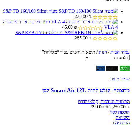
מפוח S&P TD 160/100 Silent
275.00
₪
כיפת פליטת אוויר נירוסטה
45.00
₪
4 VLA
דימר למפוח S&P REB-1N
265.00
₪
עמוד הבית
/
חנות
/
תוצאות חיפוש עבור “מקלחת”
-20%
פופולרי
חדש
שמור מוצר
מתצוגה- קולט לחות Smart Air 12L לבן
מבצעים ועודפים
,
קולטי לחות
המחיר
המחיר
999.00
₪
1,250.00
₪
המקורי
הנוכחי
הוספה לסל
היה:
הוא:
השוואה
999.00 ₪.
1,250.00 ₪.
מבט מהיר