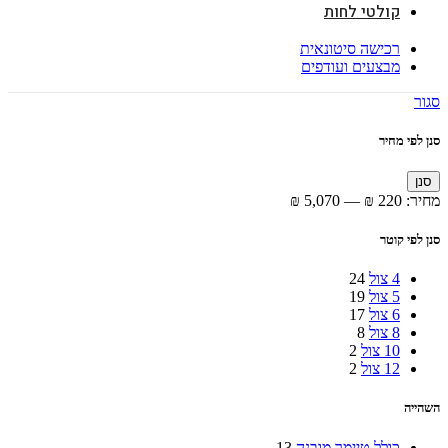
קולטי לחות
רכישה סיטונאית
מבצעים ועודפים
סגור
סנן לפי מחיר
מחיר
מחיר
סנן
מינימלי
מקסימלי
מחיר:
220 ₪
—
5,070 ₪
סנן לפי קוטר
4 צול
24
5 צול
19
6 צול
17
8 צול
8
10 צול
2
12 צול
2
השהייה
כולל טיימר מובנה
13