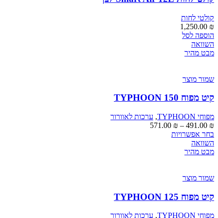
קולטי לחות
1,250.00
₪
הוספה לסל
השוואה
מבט מהיר
שמור מוצר
קיט מפוח TYPHOON 150
מפוחי TYPHOON
,
ערכות לאוורור
טווח
571.00
₪
–
491.00
₪
למוצר
מחירים:
בחר אפשרויות
זה
השוואה
יש
עד
מבט מהיר
מספר
סוגים.
ניתן
שמור מוצר
לבחור
את
קיט מפוח TYPHOON 125
האפשרויות
בעמוד
מפוחי TYPHOON
,
ערכות לאוורור