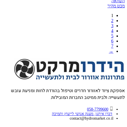
זה
השוואה
יש
עד
מבט מהיר
מספר
1
סוגים.
2
ניתן
3
לבחור
4
את
5
האפשרויות
6
בעמוד
7
המוצר
→
אספקת ציוד לאוורור חדרים וטיפול בהורדת לחות ומניעת עובש
לתעשייה ולבית ממיטב החברות המובילות.
058-7799600
דברו איתנו, מענה אנושי לייעוץ ותמיכה
contact@hydromarket.co.il