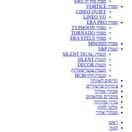
מפוח סוף קו SWF
מפוחי VORTICE
LINEO QUIET
LINEO VO
מפוחי ERA PRO
מפוחי TYPHOON
מפוחי TORNADO
מפוחי ERA STELS
מפוחי MIWIND
ונטות S&P
וונטות SILENT DUAL
וונטות SILENT
וונטות DECOR
וונטות צנטריפוגליות
וונטות חלון HCM
תריסים לאוורור
צינורות שרשוריים
אביזרי אוורור
מחברים ומתאמים
בוררי מהירות
קולטי לחות
מטהרי אוויר
ראשי
חנות